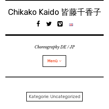
Zum
Inhalt
Chikako Kaido 皆藤千香子
springen
f
t
v
a
w
i
c
i
m
e
t
e
Choreography DE / JP
b
t
o
o
e
o
r
Menü
k
Arbeiten
Biographie
Kategorie:
Uncategorized
Child-
Team
Menü
auskl