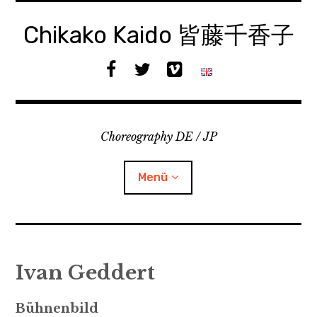
Zum
Inhalt
Chikako Kaido 皆藤千香子
springen
f
t
v
a
w
i
c
i
m
e
t
e
Choreography DE / JP
b
t
o
o
e
o
r
Menü
k
Arbeiten
Ivan Geddert
Biographie
Bühnenbild
Child-
Team
Menü
auskl