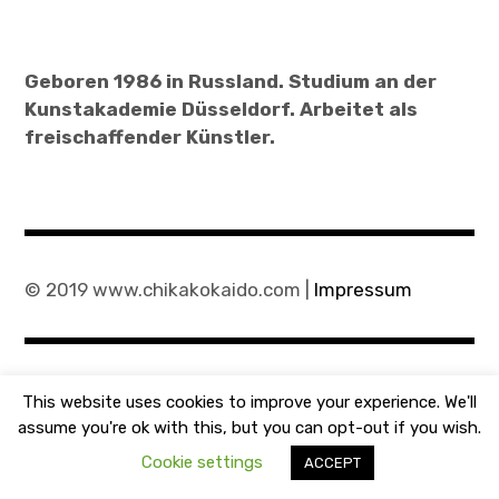
Ivan Geddert
Geboren 1986 in Russland. Studium an der
Kanade Hamawaki
Kunstakademie Düsseldorf. Arbeitet als
freischaffender Künstler.
Wiebke Rompel
Antonio Stella
Jascha Viehstädt
© 2019 www.chikakokaido.com |
Impressum
Judith Wilhelm
Kristin Schuster
This website uses cookies to improve your experience. We'll
Tickets
assume you're ok with this, but you can opt-out if you wish.
Cookie settings
ACCEPT
Kontakt