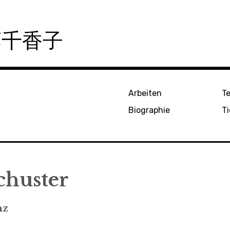
皆藤千香子
Arbeiten
T
Biographie
Ti
chuster
nz